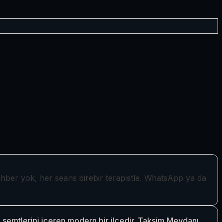
ehber yok, her seans birebir terapistle. WhatsApp ya da
 semtlerini içeren modern bir ilçedir. Taksim Meydanı,