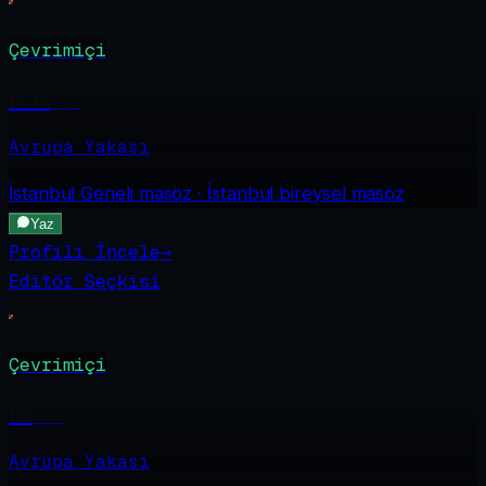
Çevrimiçi
İrem
·
24
Avrupa Yakası
İstanbul Geneli
masöz · İstanbul bireysel masöz
Yaz
Profili İncele
→
Editör Seçkisi
Çevrimiçi
Elif
·
30
Avrupa Yakası