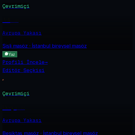
Çevrimiçi
Asli
·
26
Avrupa Yakası
Şişli
masöz · İstanbul bireysel masöz
Yaz
Profili İncele
→
Editör Seçkisi
Çevrimiçi
Derya
·
22
Avrupa Yakası
Beşiktaş
masöz · İstanbul bireysel masöz