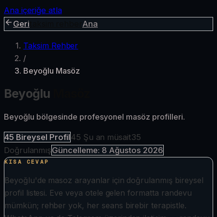
Ana içeriğe atla
Geri
taksim rehber
Ana
Taksim Rehber
/
Beyoğlu Masöz
Beyoğlu
Masöz
Beyoğlu bölgesinde profesyonel masöz profilleri.
45
Bireysel Profil
45
Şu an müsait
35
Doğrulanmış
Güncelleme:
8 Ağustos 2026
KISA CEVAP
Beyoğlu'de masoz arayanlar için doğrulanmış bireysel
profil listesi. Eve veya otele gelen formatta randevu
mümkün; rehber yok, her seans birebir terapistle.