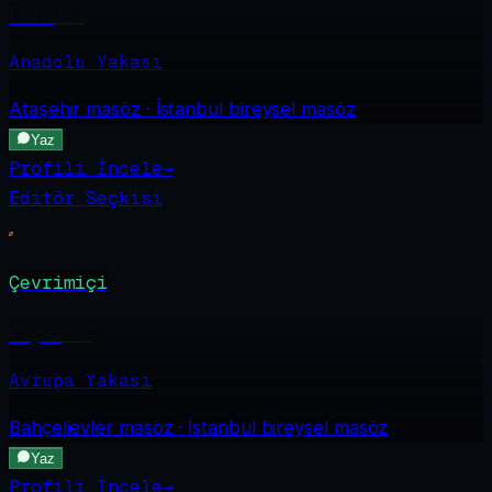
Elena
·
22
Anadolu Yakası
Ataşehir
masöz · İstanbul bireysel masöz
Yaz
Profili İncele
→
Editör Seçkisi
Çevrimiçi
Ceyda
·
23
Avrupa Yakası
Bahçelievler
masöz · İstanbul bireysel masöz
Yaz
Profili İncele
→