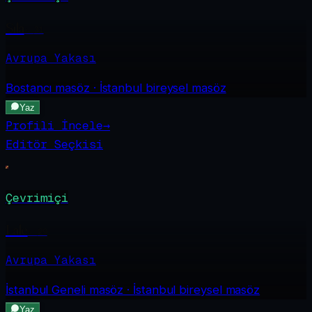
Sıla
·
31
Avrupa Yakası
Bostancı
masöz · İstanbul bireysel masöz
Yaz
Profili İncele
→
Editör Seçkisi
Çevrimiçi
Lale
·
29
Avrupa Yakası
İstanbul Geneli
masöz · İstanbul bireysel masöz
Yaz