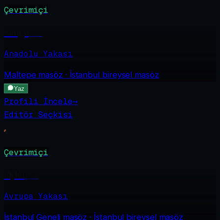
Çevrimiçi
Simge
·
23
Anadolu Yakası
Maltepe
masöz · İstanbul bireysel masöz
Yaz
Profili İncele
→
Editör Seçkisi
Çevrimiçi
Öykü
·
26
Avrupa Yakası
İstanbul Geneli
masöz · İstanbul bireysel masöz