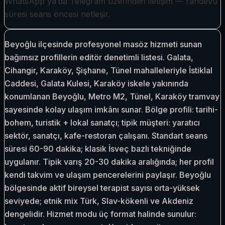
WhatsApp ya da Telegram üzerinden iletişim — randevu
süresi seans öncesi netleşir.
Beyoğlu ilçesinde profesyonel masöz hizmeti sunan
bağımsız profillerin editör denetimli listesi. Galata,
Cihangir, Karaköy, Şişhane, Tünel mahalleleriyle İstiklal
Caddesi, Galata Kulesi, Karaköy iskele yakınında
konumlanan Beyoğlu, Metro M2, Tünel, Karaköy tramvay
sayesinde kolay ulaşım imkânı sunar. Bölge profili: tarihi-
bohem, turistik + lokal sanatçı; tipik müşteri: yaratıcı
sektör, sanatçı, kafe-restoran çalışanı. Standart seans
süresi 60-90 dakika; klasik İsveç bazlı tekniğinde
uygulanır. Tipik varış 20-30 dakika aralığında; her profil
kendi takvim ve ulaşım pencerelerini paylaşır. Beyoğlu
bölgesinde aktif bireysel terapist sayısı orta-yüksek
seviyede; etnik mix Türk, Slav-kökenli ve Akdeniz
dengelidir. Hizmet modu üç format halinde sunulur: