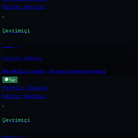
Editör Seçkisi
Çevrimiçi
İnna
·
26
Avrupa Yakası
Beylikdüzü
masöz · İstanbul bireysel masöz
Yaz
Profili İncele
→
Editör Seçkisi
Çevrimiçi
Derya
·
25