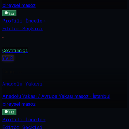
bireysel masöz
Yaz
Profili İncele
→
Editör Seçkisi
Çevrimiçi
V
VIP
Banu
·
22
Anadolu Yakası
Anadolu Yakası / Avrupa Yakası
masöz · İstanbul
bireysel masöz
Yaz
Profili İncele
→
Editör Seçkisi