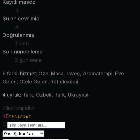
Kayıtlı masöz
4
Şu an çevrimiçi
4
Doğrulanmış
Tümü
Son güncelleme
2 gün önce
6
farklı hizmet:
Özel Masaj, İsveç, Aromaterapi, Eve
Gelen, Otele Gelen, Refleksoloji
4
uyruk:
Türk, Ozbek, Turk, Ukraynali
Tüm Terapistler
45
TERAPIST