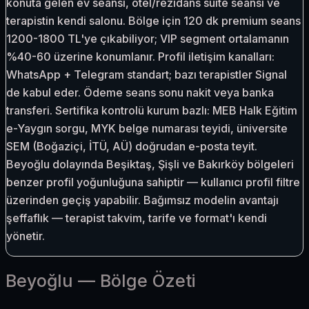
konuta gelen ev seansı, otel/rezidans suite seansı ve
terapistin kendi salonu. Bölge için 120 dk premium seans
1200-1800 TL'ye çıkabiliyor; VIP segment ortalamanın
%40-60 üzerine konumlanır. Profil iletişim kanalları:
WhatsApp + Telegram standart; bazı terapistler Signal
de kabul eder. Ödeme seans sonu nakit veya banka
transferi. Sertifika kontrolü kurum bazlı: MEB Halk Eğitim
e-Yaygın sorgu, MYK belge numarası teyidi, üniversite
SEM (Boğaziçi, İTÜ, AÜ) doğrudan e-posta teyit.
Beyoğlu dolayında Beşiktaş, Şişli ve Bakırköy bölgeleri
benzer profil yoğunluğuna sahiptir — kullanıcı profil filtre
üzerinden geçiş yapabilir. Bağımsız modelin avantajı
şeffaflık — terapist takvim, tarife ve format'ı kendi
yönetir.
Beyoğlu
— Bölge Özeti