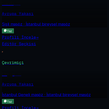
Sueda
·
22
Avrupa Yakası
Şişli
masöz · İstanbul bireysel masöz
Yaz
Profili İncele
→
Editör Seçkisi
Çevrimiçi
Duygu
·
28
Avrupa Yakası
İstanbul Geneli
masöz · İstanbul bireysel masöz
Yaz
Profili İncele
→