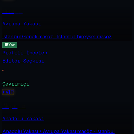
Sude
·
23
Avrupa Yakası
İstanbul Geneli
masöz · İstanbul bireysel masöz
Yaz
Profili İncele
→
Editör Seçkisi
Çevrimiçi
V
VIP
Aleyna
·
21
Anadolu Yakası
Anadolu Yakası / Avrupa Yakası
masöz · İstanbul