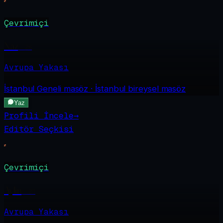
Çevrimiçi
Naz
·
26
Avrupa Yakası
İstanbul Geneli
masöz · İstanbul bireysel masöz
Yaz
Profili İncele
→
Editör Seçkisi
Çevrimiçi
Aylin
·
23
Avrupa Yakası