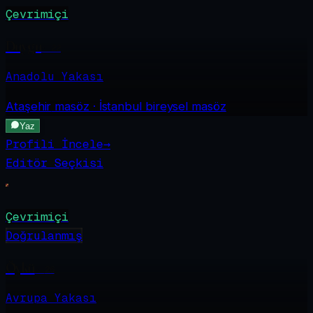
Çevrimiçi
Duygu
·
22
Anadolu Yakası
Ataşehir
masöz · İstanbul bireysel masöz
Yaz
Profili İncele
→
Editör Seçkisi
Çevrimiçi
Doğrulanmış
Öykü
·
26
Avrupa Yakası