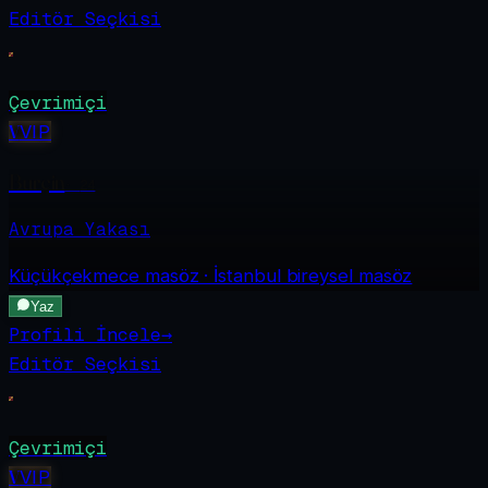
Editör Seçkisi
Çevrimiçi
V
VIP
Burçin
·
24
Avrupa Yakası
Küçükçekmece
masöz · İstanbul bireysel masöz
Yaz
Profili İncele
→
Editör Seçkisi
Çevrimiçi
V
VIP