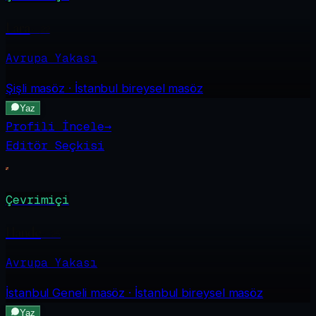
Lara
·
22
Avrupa Yakası
Şişli
masöz · İstanbul bireysel masöz
Yaz
Profili İncele
→
Editör Seçkisi
Çevrimiçi
Hande
·
25
Avrupa Yakası
İstanbul Geneli
masöz · İstanbul bireysel masöz
Yaz