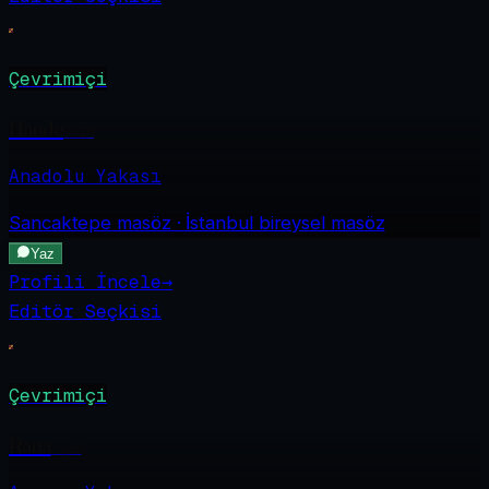
Çevrimiçi
Hande
·
20
Anadolu Yakası
Sancaktepe
masöz · İstanbul bireysel masöz
Yaz
Profili İncele
→
Editör Seçkisi
Çevrimiçi
Rana
·
26