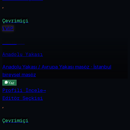
Çevrimiçi
V
VIP
Sinem
·
19
Anadolu Yakası
Anadolu Yakası / Avrupa Yakası
masöz · İstanbul
bireysel masöz
Yaz
Profili İncele
→
Editör Seçkisi
Çevrimiçi