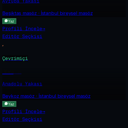
Avrupa Yakası
Beşiktaş
masöz · İstanbul bireysel masöz
Yaz
Profili İncele
→
Editör Seçkisi
Çevrimiçi
Alara
·
24
Anadolu Yakası
Beykoz
masöz · İstanbul bireysel masöz
Yaz
Profili İncele
→
Editör Seçkisi