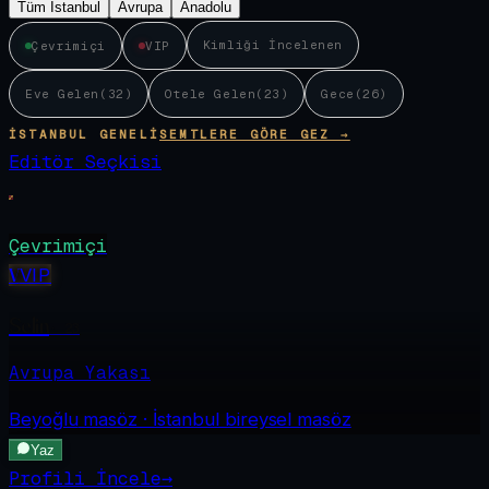
Tüm İstanbul
Avrupa
Anadolu
Kimliği İncelenen
Çevrimiçi
VIP
Eve Gelen
(
32
)
Otele Gelen
(
23
)
Gece
(
26
)
İSTANBUL GENELI
SEMTLERE GÖRE GEZ →
Editör Seçkisi
Çevrimiçi
V
VIP
Selin
·
23
Avrupa Yakası
Beyoğlu
masöz · İstanbul bireysel masöz
Yaz
Profili İncele
→