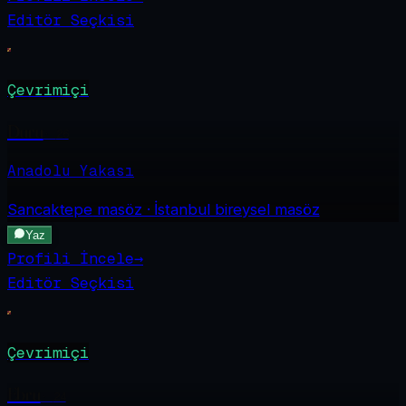
Editör Seçkisi
Çevrimiçi
Duru
·
26
Anadolu Yakası
Sancaktepe
masöz · İstanbul bireysel masöz
Yaz
Profili İncele
→
Editör Seçkisi
Çevrimiçi
Ebru
·
24