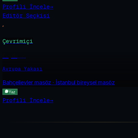
Profili İncele
→
Editör Seçkisi
Çevrimiçi
Ceyda
·
23
Avrupa Yakası
Bahçelievler
masöz · İstanbul bireysel masöz
Yaz
Profili İncele
→