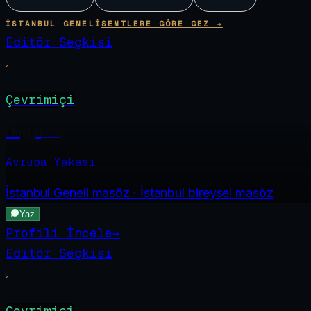
İSTANBUL GENELI
SEMTLERE GÖRE GEZ →
Editör Seçkisi
Çevrimiçi
Duygu
·
28
Avrupa Yakası
İstanbul Geneli
masöz · İstanbul bireysel masöz
Yaz
Profili İncele
→
Editör Seçkisi
Çevrimiçi