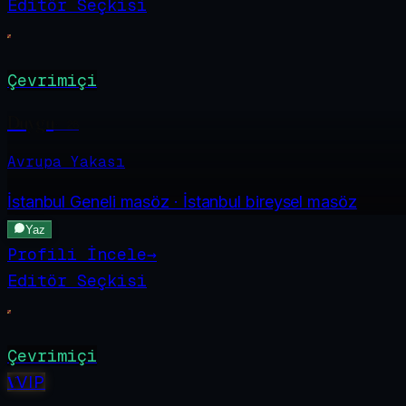
Editör Seçkisi
Çevrimiçi
Duygu
·
28
Avrupa Yakası
İstanbul Geneli
masöz · İstanbul bireysel masöz
Yaz
Profili İncele
→
Editör Seçkisi
Çevrimiçi
V
VIP