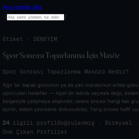
Ana içeriğe atla
/
Etiket ·
DENEYIM
Spor Sonrası Toparlanma İçin Masöz
Spor Sonrası Toparlanma Masözü
Nedir?
Ağır bir bacak gününün ya da yarı maratonun ertesi günü,
sporcuları hedefler — niyet bir teknik seçmek değil, bedeni 
bölgesiyle çalışmaya alışkındır; seans öncesi hangi kas 
ayrılır, eklem çevresine dokunulmaz. Yarış öncesi hafif uyarı
24
ilgili profil
Doğrulanmış · Bireysel ·
Öne Çıkan Profiller