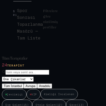
Spor
Filtrelere
§
01
göre
Sonrası
süzülmüş
Toparlanma
profiller
Masözü —
Tam Liste
Tüm Terapistler
24
TERAPIST
Tüm İstanbul
Avrupa
Anadolu
Kimliği İncelenen
Çevrimiçi
VIP
Eve Gelen
(
15
)
Otele Gelen
(
12
)
Gece
(
13
)