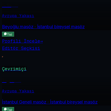
Selin
·
23
Avrupa Yakası
Beyoğlu
masöz · İstanbul bireysel masöz
Yaz
Profili İncele
→
Editör Seçkisi
Çevrimiçi
Tugce
·
21
Avrupa Yakası
İstanbul Geneli
masöz · İstanbul bireysel masöz
Yaz