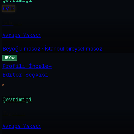
V
VIP
Selin
·
23
Avrupa Yakası
Beyoğlu
masöz · İstanbul bireysel masöz
Yaz
Profili İncele
→
Editör Seçkisi
Çevrimiçi
Tugce
·
21
Avrupa Yakası