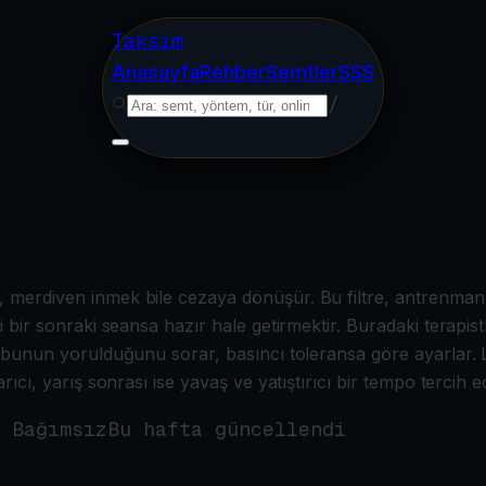
Taksim
Anasayfa
Rehber
Semtler
SSS
/
 merdiven inmek bile cezaya dönüşür. Bu filtre, antrenman
bir sonraki seansa hazır hale getirmektir. Buradaki terapistl
grubunun yorulduğunu sorar, basıncı toleransa göre ayarlar
cı, yarış sonrası ise yavaş ve yatıştırıcı bir tempo tercih edi
 Bağımsız
Bu hafta güncellendi