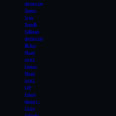
deneyim
Tantra-
Yoga
Temelli
Yaklaşım
deneyim
İlk Kez
Masaj
ozel
Fantezi
Masaj
ozel
VIP
Eskort
masaj-
turu
Sabunlu