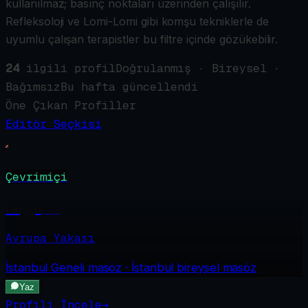
kullanılmaz; basınç noktaları üzerinden çalışılır.
Refleksoloji ve Lomi-Lomi gibi komşu tekniklerle de
uyumlu çalışan terapistler bu filtre içinde gözükebilir.
24
ilgili profil
Doğrulanmış · Bireysel ·
Bağımsız
Bu hafta güncellendi
Öne Çıkan Profiller
Editör Seçkisi
Çevrimiçi
Duygu
·
28
Avrupa Yakası
İstanbul Geneli
masöz · İstanbul bireysel masöz
Yaz
Profili İncele
→