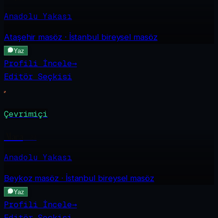
Anadolu Yakası
Ataşehir
masöz · İstanbul bireysel masöz
Yaz
Profili İncele
→
Editör Seçkisi
Çevrimiçi
Alara
·
24
Anadolu Yakası
Beykoz
masöz · İstanbul bireysel masöz
Yaz
Profili İncele
→
Editör Seçkisi