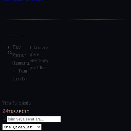
Tay
Filtrelere
§
01
göre
Masaj
süzülmüş
Uzmanı
profiller
— Tam
Liste
Tüm Terapistler
24
TERAPIST