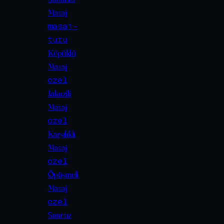
Masaj
masaj-
turu
Köpüklü
Masaj
ozel
Jakuzili
Masaj
ozel
Karşılıklı
Masaj
ozel
Öpüşmeli
Masaj
ozel
Sınırsız