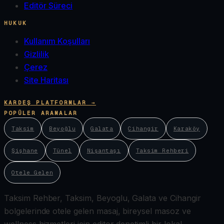
Editör Süreci
HUKUK
Kullanım Koşulları
Gizlilik
Çerez
Site Haritası
KARDEŞ PLATFORMLAR →
POPÜLER ARAMALAR
Taksim
Beyoğlu
Galata
Cihangir
Karaköy
Şişhane
Tünel
Nişantaşı
Taksim Rehberi
Otele Gelen
Taksim Rehber, Taksim, Beyoglu, Galata ve Cihangir
bolgelerinde otele gelen masaj, bireysel masoz ve
wellness hizmetleri icin editor denetimli bir lokal