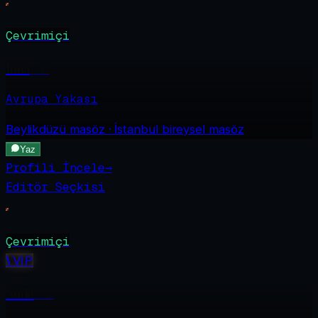
Çevrimiçi
İnna
·
26
Avrupa Yakası
Beylikdüzü
masöz · İstanbul bireysel masöz
Yaz
Profili İncele
→
Editör Seçkisi
Çevrimiçi
V
VIP
Sude
·
23