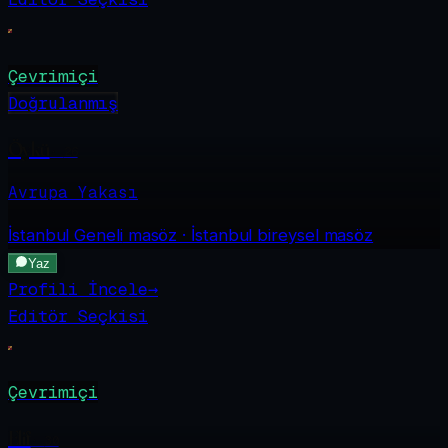
Çevrimiçi
Doğrulanmış
Öykü
·
26
Avrupa Yakası
İstanbul Geneli
masöz · İstanbul bireysel masöz
Yaz
Profili İncele
→
Editör Seçkisi
Çevrimiçi
Elif
·
30