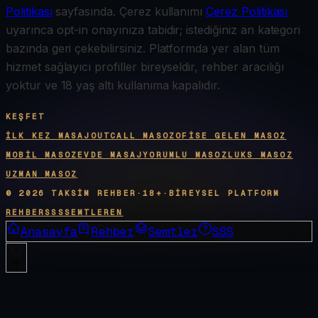
Politikası
sayfasında. Çerez kullanımı
Çerez Politikası
uyarınca opt-in onayınıza tabidir; istediğiniz an kategori
bazında geri çekebilirsiniz. Platformda yer alan tüm
hizmet sağlayıcı profiller bireyseldir, rehber aracılığı
yoktur ve 18 yaş altı kullanıma kapalıdır.
KEŞFET
İLK KEZ MASAJ
OUTCALL MASOZ
OFISE GELEN MASOZ
MOBIL MASOZ
EVDE MASAJ
YORUMLU MASOZ
LUKS MASOZ
UZMAN MASOZ
©
2026
TAKSIM REHBER
·
18+
·
BIREYSEL PLATFORM
REHBER
SSS
SEMTLER
EN
Anasayfa
Rehber
Semtler
SSS