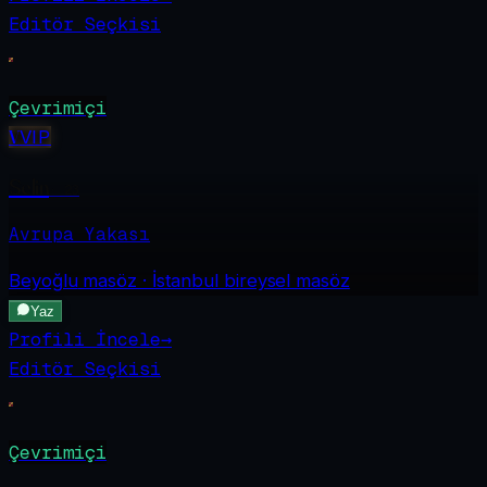
Editör Seçkisi
Çevrimiçi
V
VIP
Selin
·
23
Avrupa Yakası
Beyoğlu
masöz · İstanbul bireysel masöz
Yaz
Profili İncele
→
Editör Seçkisi
Çevrimiçi