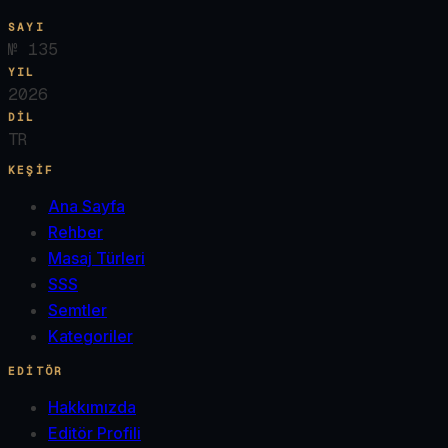
SAYI
№
135
YIL
2026
DIL
TR
KEŞIF
Ana Sayfa
Rehber
Masaj Türleri
SSS
Semtler
Kategoriler
EDITÖR
Hakkımızda
Editör Profili