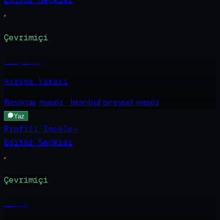
Çevrimiçi
Derya
·
22
Avrupa Yakası
Beşiktaş
masöz · İstanbul bireysel masöz
Yaz
Profili İncele
→
Editör Seçkisi
Çevrimiçi
Elif
·
24