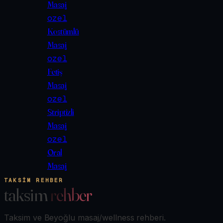
Masaj
ozel
Kostümlü
Masaj
ozel
Fetiş
Masaj
ozel
Striptizli
Masaj
ozel
Oral
Masaj
TAKSIM REHBER
taksim
rehber
Taksim ve Beyoğlu masaj/wellness rehberi.