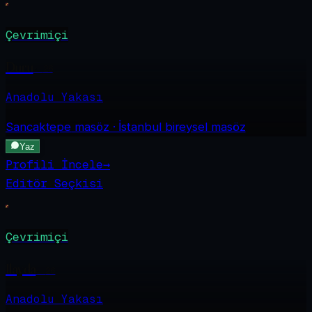
Çevrimiçi
Duru
·
26
Anadolu Yakası
Sancaktepe
masöz · İstanbul bireysel masöz
Yaz
Profili İncele
→
Editör Seçkisi
Çevrimiçi
Ilayda
·
26
Anadolu Yakası