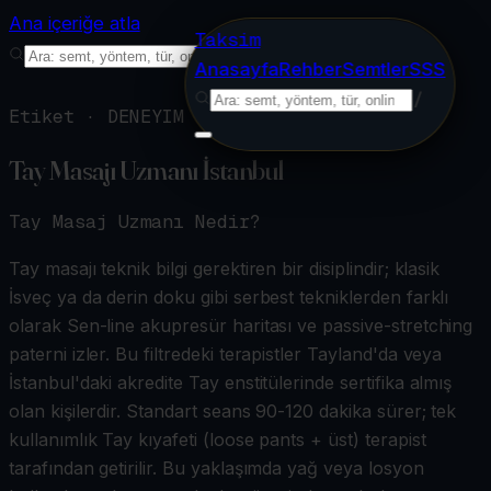
Ana içeriğe atla
Taksim
/
Anasayfa
Rehber
Semtler
SSS
/
Etiket ·
DENEYIM
Tay Masajı Uzmanı İstanbul
Tay Masaj Uzmanı
Nedir?
Tay masajı teknik bilgi gerektiren bir disiplindir; klasik
İsveç ya da derin doku gibi serbest tekniklerden farklı
olarak Sen-line akupresür haritası ve passive-stretching
paterni izler. Bu filtredeki terapistler Tayland'da veya
İstanbul'daki akredite Tay enstitülerinde sertifika almış
olan kişilerdir. Standart seans 90-120 dakika sürer; tek
kullanımlık Tay kıyafeti (loose pants + üst) terapist
tarafından getirilir. Bu yaklaşımda yağ veya losyon