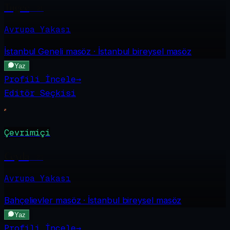
Tugce
·
21
Avrupa Yakası
İstanbul Geneli
masöz · İstanbul bireysel masöz
Yaz
Profili İncele
→
Editör Seçkisi
Çevrimiçi
Ceyda
·
23
Avrupa Yakası
Bahçelievler
masöz · İstanbul bireysel masöz
Yaz
Profili İncele
→