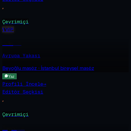
Çevrimiçi
V
VIP
Selin
·
23
Avrupa Yakası
Beyoğlu
masöz · İstanbul bireysel masöz
Yaz
Profili İncele
→
Editör Seçkisi
Çevrimiçi
Tugce
·
21