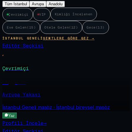
Tüm İstanbul
Avrupa
Anadolu
Kimliği İncelenen
Çevrimiçi
VIP
Eve Gelen
(
15
)
Otele Gelen
(
12
)
Gece
(
13
)
İSTANBUL GENELI
SEMTLERE GÖRE GEZ →
Editör Seçkisi
Çevrimiçi
Duygu
·
28
Avrupa Yakası
İstanbul Geneli
masöz · İstanbul bireysel masöz
Yaz
Profili İncele
→
Editör Seçkisi