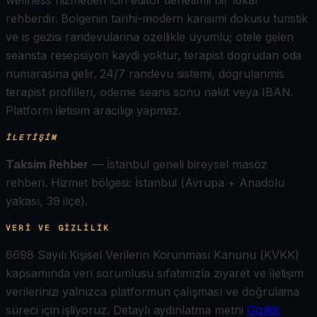
rehberdir. Bolgenin tarihi-modern karisimi dokusu turistik
ve is gezisi randevularina ozellikle uyumlu; otele gelen
seansta resepsiyon kaydi yoktur, terapist dogrudan oda
numarasina gelir. 24/7 randevu sistemi, dogrulanmis
terapist profilleri, odeme seans sonu nakit veya IBAN.
Platform iletisim araciligi yapmaz.
İLETIŞIM
Taksim Rehber
— İstanbul geneli bireysel masöz
rehberi.
Hizmet bölgesi: İstanbul (Avrupa + Anadolu
yakası, 39 ilçe).
VERI VE GIZLILIK
6698 Sayılı Kişisel Verilerin Korunması Kanunu (KVKK)
kapsamında veri sorumlusu sıfatımızla ziyaret ve iletişim
verilerinizi yalnızca platformun çalışması ve doğrulama
süreci için işliyoruz. Detaylı aydınlatma metni
Gizlilik