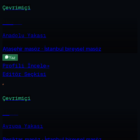
Çevrimiçi
Mira
·
27
Anadolu Yakası
Ataşehir
masöz · İstanbul bireysel masöz
Yaz
Profili İncele
→
Editör Seçkisi
Çevrimiçi
Ela
·
25
Avrupa Yakası
Beşiktaş
masöz · İstanbul bireysel masöz