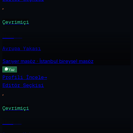
Çevrimiçi
Rana
·
26
Avrupa Yakası
Sarıyer
masöz · İstanbul bireysel masöz
Yaz
Profili İncele
→
Editör Seçkisi
Çevrimiçi
Ebru
·
24