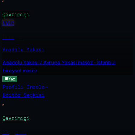
Çevrimiçi
V
VIP
Banu
·
22
Anadolu Yakası
Anadolu Yakası / Avrupa Yakası
masöz · İstanbul
bireysel masöz
Yaz
Profili İncele
→
Editör Seçkisi
Çevrimiçi
Duygu
·
22