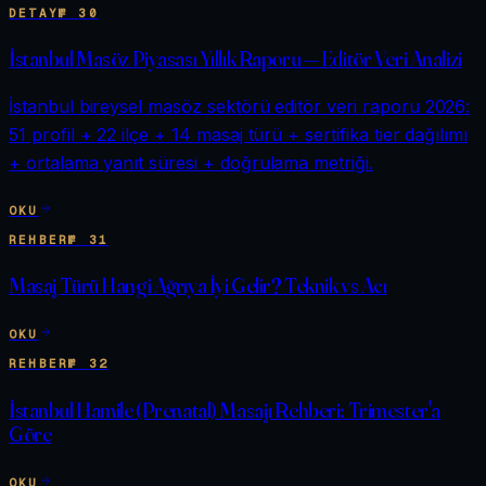
DETAY
№
30
İstanbul Masöz Piyasası Yıllık Raporu — Editör Veri Analizi
İstanbul bireysel masöz sektörü editör veri raporu 2026:
51 profil + 22 ilçe + 14 masaj türü + sertifika tier dağılımı
+ ortalama yanıt süresi + doğrulama metriği.
OKU
REHBER
№
31
Masaj Türü Hangi Ağrıya İyi Gelir? Teknik vs Acı
OKU
REHBER
№
32
İstanbul Hamile (Prenatal) Masajı Rehberi: Trimester'a
Göre
OKU