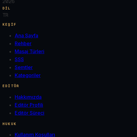
2026
DIL
TR
KEŞIF
Ana Sayfa
Rehber
Masaj Türleri
SSS
Semtler
Kategoriler
EDITÖR
Hakkımızda
Editör Profili
Editör Süreci
HUKUK
Kullanım Koşulları