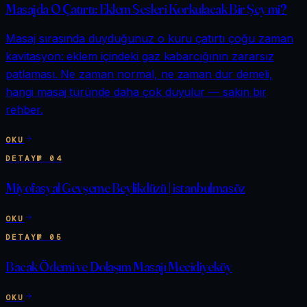
Masajda O Çatırtı: Eklem Sesleri Korkulacak Bir Şey mi?
Masaj sırasında duyduğunuz o kuru çatırtı çoğu zaman
kavitasyon: eklem içindeki gaz kabarcığının zararsız
patlaması. Ne zaman normal, ne zaman dur demeli,
hangi masaj türünde daha çok duyulur — sakin bir
rehber.
OKU
DETAY
№
04
Miyofasyal Gevşeme Beylikdüzü | istanbulmasöz
OKU
DETAY
№
05
Bacak Ödemi ve Dolaşım Masajı Mecidiyeköy
OKU