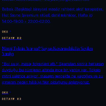
Bebek (Beşiktaş) bireysel masöz rehberi: aktif terapistler,
Hot Stone (premium ritüel) dahil teknikler, Hafta içi
14:00-19:00 + 22:00-02:00.
OKU
DETAY
№
02
Masaj Toksin Atar mı? Suyun Kenarındaki En Sevilen
Yanılgı
"Bol su iç, masaj toksinleri attı." Seanstan sonra herkesin
duyduğu bu cümlenin altında ince bir yanlış var. Toksin
mitini sakince açıyor, masajın gerçekte ne yaptığını ve su
içmenin neden hâlâ iyi fikir olduğunu anlatıyoruz.
OKU
DETAY
№
03