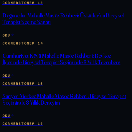
CORNERSTONE
№
13
Doğancılar Mahalle Masöz Rehberi: Üsküdar’da Bireysel
Terapist Seçme Sanatı
OKU
CORNERSTONE
№
14
Cumhuriyet Köyü Mahalle Masöz Rehberi: Beykoz
İlçesinde Bireysel Terapist Seçiminde 8 Yıllık Tecrübem
OKU
CORNERSTONE
№
15
Sarıyer Merkez Mahalle Masöz Rehberi: Bireysel Terapist
Seçiminde 8 Yıllık Deneyim
OKU
CORNERSTONE
№
16