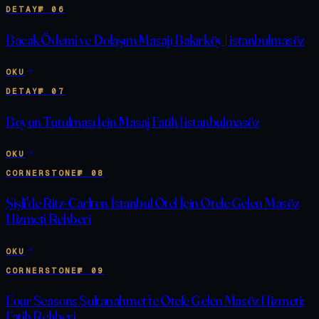
DETAY
№
06
Bacak Ödemi ve Dolaşım Masajı Bakırköy | istanbulmasöz
OKU
DETAY
№
07
Boyun Tutulması İçin Masaj Fatih | istanbulmasöz
OKU
CORNERSTONE
№
08
Şişli'de Ritz-Carlton İstanbul Otel İçin Otele Gelen Masöz
Hizmeti Rehberi
OKU
CORNERSTONE
№
09
Four Seasons Sultanahmet’te Otele Gelen Masöz Hizmeti:
Fatih Rehberi