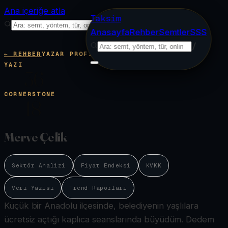
Ana içeriğe atla
Taksim
/
Anasayfa
Rehber
Semtler
SSS
/
← REHBER
YAZAR PROFILI
YAZI
36
CORNERSTONE
18
Merve Çelik
Sektör Analizi
Fiyat Endeksi
KVKK
Veri Yazısı
Trend Raporları
Küçük bir Anadolu ilçesinde, belediyenin yaşlılara
ücretsiz açtığı kaplıca seanslarında büyüdüm. Dedem