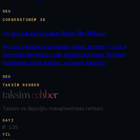
OKU
CORNERSTONE
№
36
Avrupa Yakası Eve Gelen Masöz | İlçe Rehberi
Avrupa yakasında eve gelen masöz hizmeti — Şişli iş
hattından Beylikdüzü batı koridoruna kadar bölgesel
haritalama, tarife bantları ve seans hazırlığı.
OKU
TAKSIM REHBER
taksim
rehber
Taksim ve Beyoğlu masaj/wellness rehberi.
SAYI
№
135
YIL