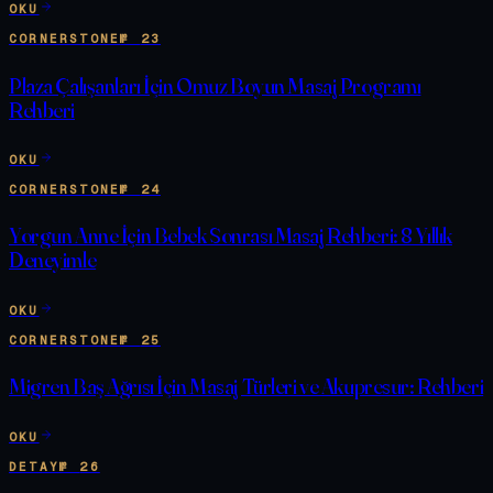
OKU
CORNERSTONE
№
23
Plaza Çalışanları İçin Omuz Boyun Masaj Programı
Rehberi
OKU
CORNERSTONE
№
24
Yorgun Anne İçin Bebek Sonrası Masaj Rehberi: 8 Yıllık
Deneyimle
OKU
CORNERSTONE
№
25
Migren Baş Ağrısı İçin Masaj Türleri ve Akupresur: Rehberi
OKU
DETAY
№
26