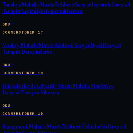
Tarabya Mahalle Masöz Rehberi: Sarıyer İlçesinde Bireysel
Terapist Seçimi İçin Kapsamlı Kılavuz
OKU
CORNERSTONE
№
17
Yeniköy Mahalle Masöz Rehberi: Sarıyer İlçesi Bireysel
Terapist Deneyimlerim
OKU
CORNERSTONE
№
18
Bahçelievler'de Güvenilir Masaj: Mahalle Masözü ve
Bireysel Terapist Kılavuzu
OKU
CORNERSTONE
№
19
Kuzguncuk Mahalle Masöz Rehberi: Üsküdar'da Bireysel
Terapist Seçme Kılavuzu