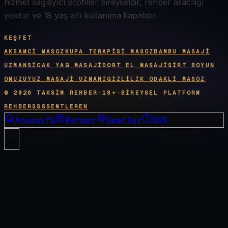
hizmet sağlayıcı profiller bireyseldir, rehber aracılığı
yoktur ve 18 yaş altı kullanıma kapalıdır.
KEŞFET
AKSAMCI MASOZ
KUPA TERAPISI MASOZ
BAMBU MASAJI
UZMAN
SICAK YAG MASAJI
DORT EL MASAJI
SIRT BOYUN
OMUZU
YUZ MASAJI UZMANI
GIZLILIK ODAKLI MASOZ
©
2026
TAKSIM REHBER
·
18+
·
BIREYSEL PLATFORM
REHBER
SSS
SEMTLER
EN
Anasayfa
Rehber
Semtler
SSS