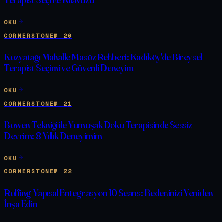
OKU
CORNERSTONE
№
20
Kozyatağı Mahalle Masöz Rehberi: Kadıköy'de Bireysel
Terapist Seçimi ve Güvenli Deneyim
OKU
CORNERSTONE
№
21
Bowen Tekniği ile Yumuşak Doku Terapisinde Sessiz
Devrim: 8 Yıllık Deneyimim
OKU
CORNERSTONE
№
22
Rolfing Yapısal Entegrasyon 10 Seans: Bedeninizi Yeniden
İnşa Edin