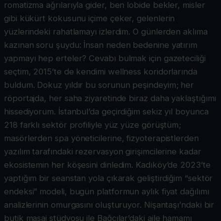
romatizma ağrılarıyla gider, ben lobide bekler, misler
gibi kükürt kokusunu içime çeker, gelenlerin
yüzlerindeki rahatlamayı izlerdim. O günlerden aklıma
kazınan soru şuydu: İnsan neden bedenine yatırım
yapmayı hep erteler? Cevabı bulmak için gazeteciliği
seçtim, 2015’te de kendimi wellness koridorlarında
buldum. Dokuz yıldır bu sorunun peşindeyim; her
röportajda, her saha ziyaretinde biraz daha yaklaştığımı
hissediyorum. İstanbul’da geçirdiğim sekiz yıl boyunca
218 farklı sektör profiliyle yüz yüze görüştüm;
masörlerden spa yöneticilerine, fizyoterapistlerden
yazılım tarafındaki rezervasyon girişimcilerine kadar
ekosistemin her köşesini dinledim. Kadıköy’de 2023’te
yaptığım bir seanstan yola çıkarak geliştirdiğim “sektör
endeksi” modeli, bugün platformun aylık fiyat dağılımı
analizlerinin omurgasını oluşturuyor. Nişantaşı’ndaki bir
butik masaj stüdyosu ile Bağcılar’daki aile hamamı