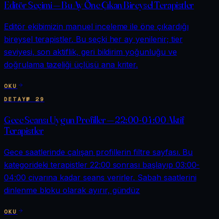
Editör Seçimi — Bu Ay Öne Çıkan Bireysel Terapistler
Editör ekibimizin manuel inceleme ile öne çıkardığı
bireysel terapistler. Bu seçki her ay yenilenir; tier
seviyesi, son aktiflik, geri bildirim yoğunluğu ve
doğrulama tazeliği üçlüsü ana kriter.
OKU
DETAY
№
29
Gece Seansı Uygun Profiller — 22:00-04:00 Aktif
Terapistler
Gece saatlerinde çalışan profillerin filtre sayfası. Bu
kategorideki terapistler 22:00 sonrası başlayıp 03:00-
04:00 civarına kadar seans verirler. Sabah saatlerini
dinlenme bloku olarak ayırır, gündüz
OKU