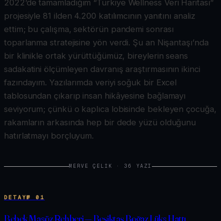
2022’de tamamladığım “Türkiye Wellness Veri Haritası”
projesiyle 81 ilden 4.200 katılımcının yanıtını analiz
ettim; bu çalışma, sektörün pandemi sonrası
toparlanma stratejisine yön verdi. Şu an Nişantaşı’nda
bir klinikle ortak yürüttüğümüz, bireylerin seans
sadakatini ölçümleyen davranış araştırmasının ikinci
fazındayım. Yazılarımda veriyi soğuk bir Excel
tablosundan çıkarıp insan hikâyesine bağlamayı
seviyorum; çünkü o kaplıca lobisinde bekleyen çocuğa,
rakamların arkasında hep bir dede yüzü olduğunu
hatırlatmayı borçluyum.
MERVE ÇELIK
·
36
YAZI
DETAY
№
01
Bebek Masöz Rehberi — Beşiktaş Boğaz Lüks Hattı