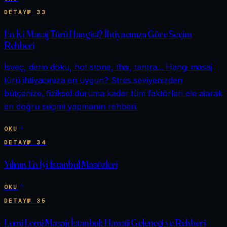
DETAY
№
33
En İyi Masaj Türü Hangisi? İhtiyacınıza Göre Seçim
Rehberi
İsveç, derin doku, hot stone, thai, tantra... Hangi masaj
türü ihtiyacınıza en uygun? Stres seviyenizden
bütçenize, fiziksel duruma kadar tüm faktörleri ele alarak
en doğru seçimi yapmanın rehberi.
OKU
DETAY
№
34
Yılının En İyi İstanbul Masözleri
OKU
DETAY
№
35
Lomi Lomi Masajı İstanbul: Hawaii Geleneği ve Rehberi