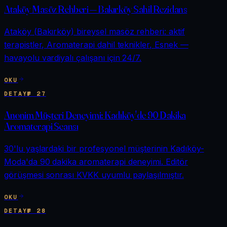
Ataköy Masöz Rehberi — Bakırköy Sahil Rezidans
Ataköy (Bakırköy) bireysel masöz rehberi: aktif
terapistler, Aromaterapi dahil teknikler, Esnek —
havayolu vardiyalı çalışanı için 24/7.
OKU
DETAY
№
27
Anonim Müşteri Deneyimi: Kadıköy'de 90 Dakika
Aromaterapi Seansı
30'lu yaşlardaki bir profesyonel müşterinin Kadıköy-
Moda'da 90 dakika aromaterapi deneyimi. Editör
görüşmesi sonrası KVKK uyumlu paylaşılmıştır.
OKU
DETAY
№
28