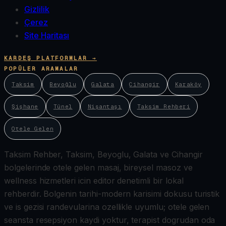
Gizlilik
Çerez
Site Haritası
KARDEŞ PLATFORMLAR →
POPÜLER ARAMALAR
Taksim
Beyoğlu
Galata
Cihangir
Karaköy
Şişhane
Tünel
Nişantaşı
Taksim Rehberi
Otele Gelen
Taksim Rehber, Taksim, Beyoglu, Galata ve Cihangir
bolgelerinde otele gelen masaj, bireysel masoz ve
wellness hizmetleri icin editor denetimli bir lokal
rehberdir. Bolgenin tarihi-modern karisimi dokusu turistik
ve is gezisi randevularina ozellikle uyumlu; otele gelen
seansta resepsiyon kaydi yoktur, terapist dogrudan oda