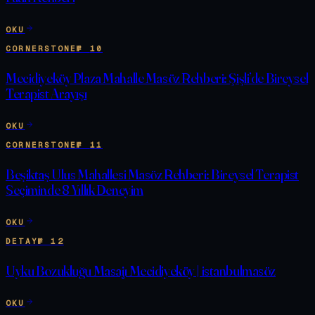
OKU
CORNERSTONE
№
10
Mecidiyeköy Plaza Mahalle Masöz Rehberi: Şişli’de Bireysel
Terapist Arayışı
OKU
CORNERSTONE
№
11
Beşiktaş Ulus Mahallesi Masöz Rehberi: Bireysel Terapist
Seçiminde 8 Yıllık Deneyim
OKU
DETAY
№
12
Uyku Bozukluğu Masajı Mecidiyeköy | istanbulmasöz
OKU