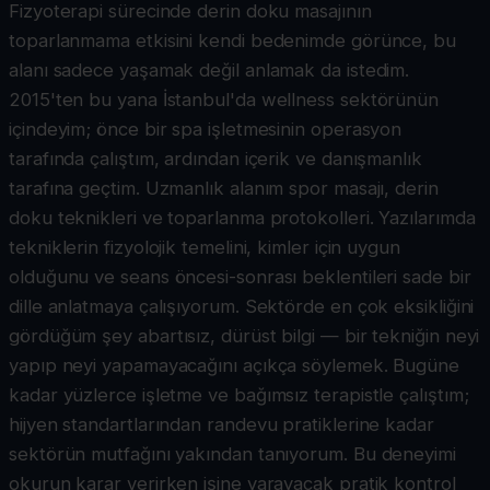
Fizyoterapi sürecinde derin doku masajının
toparlanmama etkisini kendi bedenimde görünce, bu
alanı sadece yaşamak değil anlamak da istedim.
2015'ten bu yana İstanbul'da wellness sektörünün
içindeyim; önce bir spa işletmesinin operasyon
tarafında çalıştım, ardından içerik ve danışmanlık
tarafına geçtim. Uzmanlık alanım spor masajı, derin
doku teknikleri ve toparlanma protokolleri. Yazılarımda
tekniklerin fizyolojik temelini, kimler için uygun
olduğunu ve seans öncesi-sonrası beklentileri sade bir
dille anlatmaya çalışıyorum. Sektörde en çok eksikliğini
gördüğüm şey abartısız, dürüst bilgi — bir tekniğin neyi
yapıp neyi yapamayacağını açıkça söylemek. Bugüne
kadar yüzlerce işletme ve bağımsız terapistle çalıştım;
hijyen standartlarından randevu pratiklerine kadar
sektörün mutfağını yakından tanıyorum. Bu deneyimi
okurun karar verirken işine yarayacak pratik kontrol