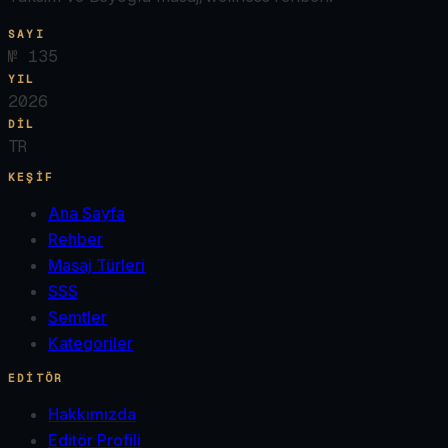
SAYI
№
135
YIL
2026
DIL
TR
KEŞIF
Ana Sayfa
Rehber
Masaj Türleri
SSS
Semtler
Kategoriler
EDITÖR
Hakkımızda
Editör Profili