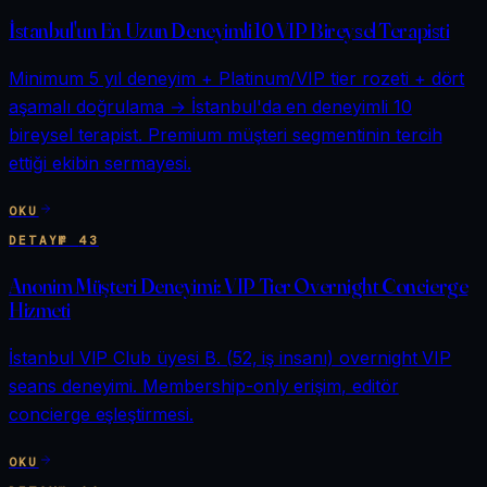
İstanbul'un En Uzun Deneyimli 10 VIP Bireysel Terapisti
Minimum 5 yıl deneyim + Platinum/VIP tier rozeti + dört
aşamalı doğrulama → İstanbul'da en deneyimli 10
bireysel terapist. Premium müşteri segmentinin tercih
ettiği ekibin sermayesi.
OKU
DETAY
№
43
Anonim Müşteri Deneyimi: VIP Tier Overnight Concierge
Hizmeti
İstanbul VIP Club üyesi B. (52, iş insanı) overnight VIP
seans deneyimi. Membership-only erişim, editör
concierge eşleştirmesi.
OKU