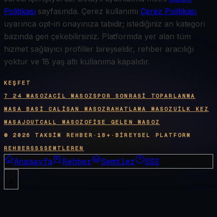
Politikası
sayfasında. Çerez kullanımı
Çerez Politikası
uyarınca opt-in onayınıza tabidir; istediğiniz an kategori
bazında geri çekebilirsiniz. Platformda yer alan tüm
hizmet sağlayıcı profiller bireyseldir, rehber aracılığı
yoktur ve 18 yaş altı kullanıma kapalıdır.
KEŞFET
7 24 MASOZ
ACIL MASOZ
SPOR SONRASI TOPARLANMA
MASA BASI CALISAN MASOZ
RAHATLAMA MASOZU
İLK KEZ
MASAJ
OUTCALL MASOZ
OFISE GELEN MASOZ
©
2026
TAKSIM REHBER
·
18+
·
BIREYSEL PLATFORM
REHBER
SSS
SEMTLER
EN
Anasayfa
Rehber
Semtler
SSS