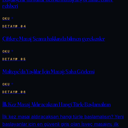
rehberi
OKU
DETAY
№
04
Çiftlere Masaj Seansı hakkında bilmen gerekenler
OKU
DETAY
№
05
Maltepe'da Yaşlılar İçin Masaj: Saha Gözlemi
OKU
DETAY
№
06
İlk Kez Masaj Aldıracaksan Hangi Türle Başlamalısın
İlk kez masaj aldıracaksan hangi türle başlamalısın? Yeni
başlayanlar için en güvenli giriş olan İsveç masajını, ilk