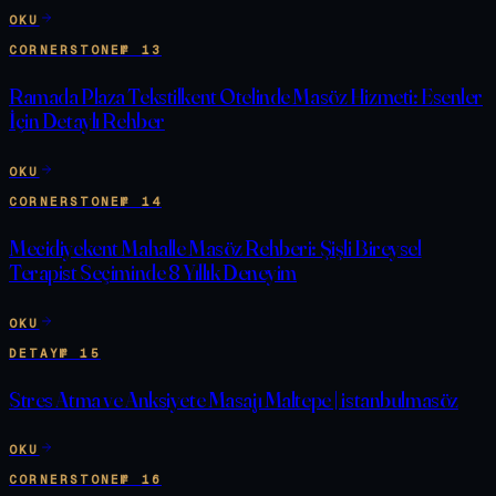
OKU
CORNERSTONE
№
13
Ramada Plaza Tekstilkent Otelinde Masöz Hizmeti: Esenler
İçin Detaylı Rehber
OKU
CORNERSTONE
№
14
Mecidiyekent Mahalle Masöz Rehberi: Şişli Bireysel
Terapist Seçiminde 8 Yıllık Deneyim
OKU
DETAY
№
15
Stres Atma ve Anksiyete Masajı Maltepe | istanbulmasöz
OKU
CORNERSTONE
№
16