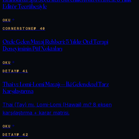
Editör Tecrübesiyle
OKU
CORNERSTONE
№
40
Otele Gelen Masaj Rehberi: 5 Yıldız Otel Terapi
Deneyiminin Püf Noktaları
OKU
DETAY
№
41
Thai vs Lomi-Lomi Masajı — İki Geleneksel Tarz
Karşılaştırma
Thai (Tay) mı, Lomi-Lomi (Hawaii) mı? 8 eksen
karşılaştırma + karar matrisi.
OKU
DETAY
№
42