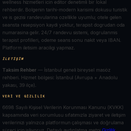
wellness hizmetleri icin editor denetimli bir lokal
rehberdir. Bolgenin tarihi-modern karisimi dokusu turistik
ve is gezisi randevularina ozellikle uyumlu; otele gelen
seansta resepsiyon kaydi yoktur, terapist dogrudan oda
numarasina gelir. 24/7 randevu sistemi, dogrulanmis
terapist profilleri, odeme seans sonu nakit veya IBAN.
Platform iletisim araciligi yapmaz.
İLETIŞIM
Taksim Rehber
— İstanbul geneli bireysel masöz
rehberi.
Hizmet bölgesi: İstanbul (Avrupa + Anadolu
yakası, 39 ilçe).
VERI VE GIZLILIK
6698 Sayılı Kişisel Verilerin Korunması Kanunu (KVKK)
kapsamında veri sorumlusu sıfatımızla ziyaret ve iletişim
verilerinizi yalnızca platformun çalışması ve doğrulama
süreci için işliyoruz. Detaylı aydınlatma metni
Gizlilik