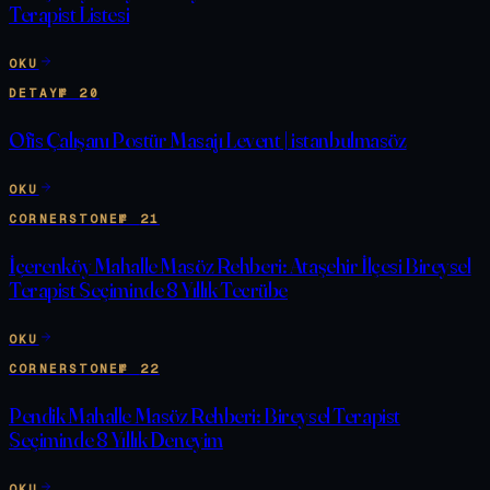
Terapist Listesi
OKU
DETAY
№
20
Ofis Çalışanı Postür Masajı Levent | istanbulmasöz
OKU
CORNERSTONE
№
21
İçerenköy Mahalle Masöz Rehberi: Ataşehir İlçesi Bireysel
Terapist Seçiminde 8 Yıllık Tecrübe
OKU
CORNERSTONE
№
22
Pendik Mahalle Masöz Rehberi: Bireysel Terapist
Seçiminde 8 Yıllık Deneyim
OKU