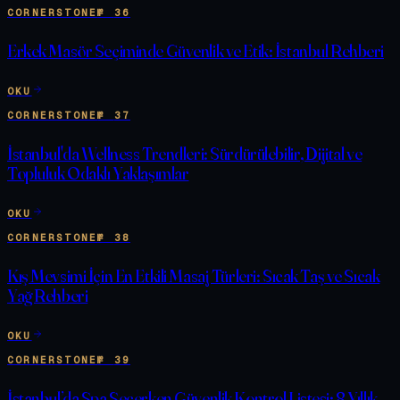
CORNERSTONE
№
36
Erkek Masör Seçiminde Güvenlik ve Etik: İstanbul Rehberi
OKU
CORNERSTONE
№
37
İstanbul'da Wellness Trendleri: Sürdürülebilir, Dijital ve
Topluluk Odaklı Yaklaşımlar
OKU
CORNERSTONE
№
38
Kış Mevsimi İçin En Etkili Masaj Türleri: Sıcak Taş ve Sıcak
Yağ Rehberi
OKU
CORNERSTONE
№
39
İstanbul’da Spa Seçerken Güvenlik Kontrol Listesi: 8 Yıllık