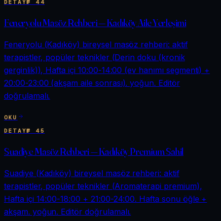
DETAY
№
44
Feneryolu Masöz Rehberi — Kadıköy Aile Yerleşimi
Feneryolu (Kadıköy) bireysel masöz rehberi: aktif
terapistler, popüler teknikler (Derin doku (kronik
gerginlik)), Hafta içi 10:00-14:00 (ev hanımı segmenti) +
20:00-23:00 (akşam aile sonrası). yoğun. Editör
doğrulamalı.
OKU
DETAY
№
45
Suadiye Masöz Rehberi — Kadıköy Premium Sahil
Suadiye (Kadıköy) bireysel masöz rehberi: aktif
terapistler, popüler teknikler (Aromaterapi premium),
Hafta içi 14:00-18:00 + 21:00-24:00. Hafta sonu öğle +
akşam. yoğun. Editör doğrulamalı.