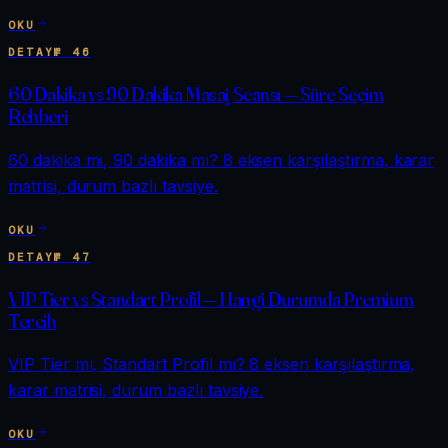
OKU
DETAY
№
46
60 Dakika vs 90 Dakika Masaj Seansı — Süre Seçim
Rehberi
60 dakika mı, 90 dakika mı? 8 eksen karşılaştırma, karar
matrisi, durum bazlı tavsiye.
OKU
DETAY
№
47
VIP Tier vs Standart Profil — Hangi Durumda Premium
Tercih
VIP Tier mı, Standart Profil mı? 8 eksen karşılaştırma,
karar matrisi, durum bazlı tavsiye.
OKU