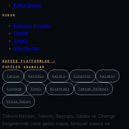
Editör Süreci
HUKUK
Kullanım Koşulları
Gizlilik
Çerez
Site Haritası
KARDEŞ PLATFORMLAR →
POPÜLER ARAMALAR
Taksim
Beyoğlu
Galata
Cihangir
Karaköy
Şişhane
Tünel
Nişantaşı
Taksim Rehberi
Otele Gelen
Taksim Rehber, Taksim, Beyoglu, Galata ve Cihangir
bolgelerinde otele gelen masaj, bireysel masoz ve