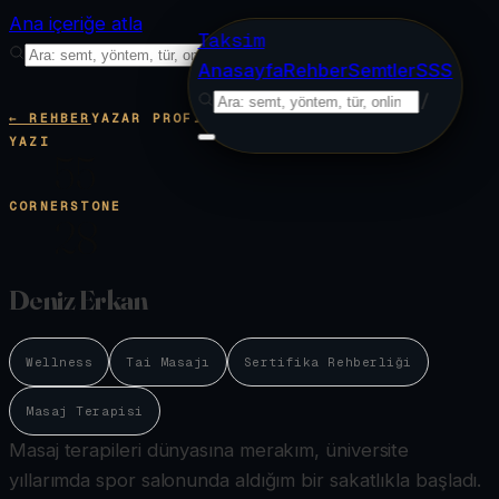
Ana içeriğe atla
Taksim
/
Anasayfa
Rehber
Semtler
SSS
/
← REHBER
YAZAR PROFILI
YAZI
55
CORNERSTONE
28
Deniz Erkan
Wellness
Tai Masajı
Sertifika Rehberliği
Masaj Terapisi
Masaj terapileri dünyasına merakım, üniversite
yıllarımda spor salonunda aldığım bir sakatlıkla başladı.