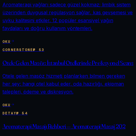
Aromaterapi yağları sadece güzel kokmaz; limbik sistem
üzerinden duygusal regülasyon sağlar, kas gevşemesi ve
uyku kalitesini etkiler. 12 popüler esansiyel yağın
faydaları ve doğru kullanım yöntemleri.
OKU
CORNERSTONE
№
53
Otele Gelen Masöz: İstanbul Otellerinde Profesyonel Seans
Otele gelen masöz hizmeti planlarken bilmen gereken
her şey: hangi otel kabul eder, oda hazırlığı, ekipman
talepleri, ödeme ve diskresyon.
OKU
DETAY
№
54
Aromaterapi Masajı Rehberi — Aromaterapi Masaj 202