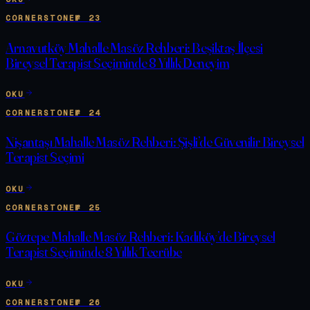
CORNERSTONE
№
23
Arnavutköy Mahalle Masöz Rehberi: Beşiktaş İlçesi
Bireysel Terapist Seçiminde 8 Yıllık Deneyim
OKU
CORNERSTONE
№
24
Nişantaşı Mahalle Masöz Rehberi: Şişli’de Güvenilir Bireysel
Terapist Seçimi
OKU
CORNERSTONE
№
25
Göztepe Mahalle Masöz Rehberi: Kadıköy’de Bireysel
Terapist Seçiminde 8 Yıllık Tecrübe
OKU
CORNERSTONE
№
26