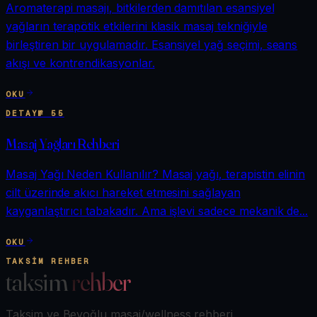
Aromaterapi masajı, bitkilerden damıtılan esansiyel
yağların terapötik etkilerini klasik masaj tekniğiyle
birleştiren bir uygulamadır. Esansiyel yağ seçimi, seans
akışı ve kontrendikasyonlar.
OKU
DETAY
№
55
Masaj Yağları Rehberi
Masaj Yağı Neden Kullanılır? Masaj yağı, terapistin elinin
cilt üzerinde akıcı hareket etmesini sağlayan
kayganlaştırıcı tabakadır. Ama işlevi sadece mekanik de...
OKU
TAKSIM REHBER
taksim
rehber
Taksim ve Beyoğlu masaj/wellness rehberi.