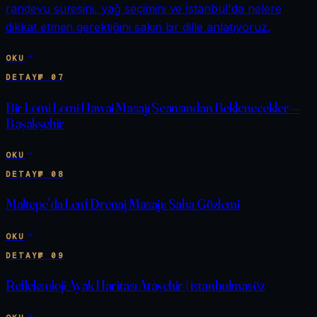
randevu süresini, yağ seçimini ve İstanbul'da nelere
dikkat etmen gerektiğini sakin bir dille anlatıyoruz.
OKU
DETAY
№
07
Bir Lomi Lomi Hawai Masajı Seansından Beklenecekler —
Başakşehir
OKU
DETAY
№
08
Maltepe'da Lenf Drenaj Masajı: Saha Gözlemi
OKU
DETAY
№
09
Refleksoloji Ayak Haritası Ataşehir | istanbulmasöz