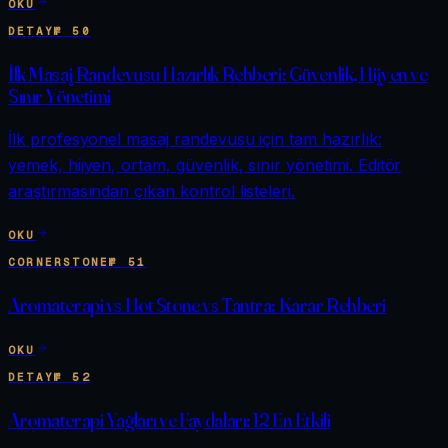
OKU
DETAY
№
50
İlk Masaj Randevusu Hazırlık Rehberi: Güvenlik, Hijyen ve
Sınır Yönetimi
İlk profesyonel masaj randevusu için tam hazırlık:
yemek, hijyen, ortam, güvenlik, sınır yönetimi. Editör
araştırmasından çıkan kontrol listeleri.
OKU
CORNERSTONE
№
51
Aromaterapi vs Hot Stone vs Tantra: Karar Rehberi
OKU
DETAY
№
52
Aromaterapi Yağları ve Faydaları: 12 En Etkili