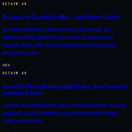
DETAY
№
48
İlk Seans İçin Önerilen Profiller — Yeni Müşteri Rehberi
İlk masaj seansı için tasarlanmış profil seçkisi. Bu
kategori sektör etiklerine sıkı uyan, ilk seansa özel
hazırlık ritüeli olan, sosyal-emotional ısınma sunan
terapistleri içerir.
OKU
DETAY
№
49
İstanbul'da Masöz Dolandırıcılığı: 6 Sahte Ajans Pattern'i ve
Korunma Rehberi
Türkiye'de masöz/masaj salon dolandırıcılığının altı ana
pattern'i, somut örnekler ve korunma kontrol listesi.
Editör araştırması.