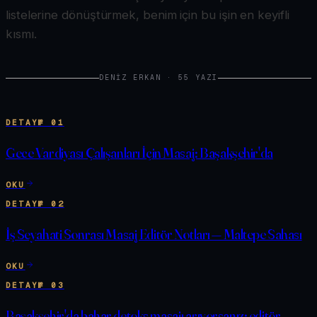
listelerine dönüştürmek, benim için bu işin en keyifli
kısmı.
DENIZ ERKAN
·
55
YAZI
DETAY
№
01
Gece Vardiyası Çalışanları İçin Masaj: Başakşehir'da
OKU
DETAY
№
02
İş Seyahati Sonrası Masaj Editör Notları — Maltepe Sahası
OKU
DETAY
№
03
Başakşehir'da bahar detoks masajı arıyorsanız: editör