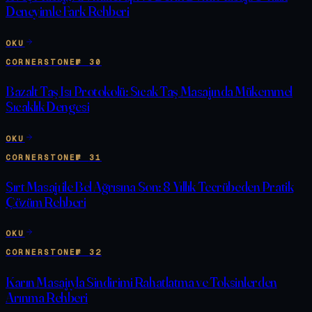
Deneyimle Fark Rehberi
OKU
CORNERSTONE
№
30
Bazalt Taş Isı Protokolü: Sıcak Taş Masajında Mükemmel
Sıcaklık Dengesi
OKU
CORNERSTONE
№
31
Sırt Masajı ile Bel Ağrısına Son: 8 Yıllık Tecrübeden Pratik
Çözüm Rehberi
OKU
CORNERSTONE
№
32
Karın Masajıyla Sindirimi Rahatlatma ve Toksinlerden
Arınma Rehberi