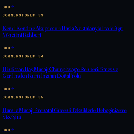
OKU
CORNERSTONE
№
33
Kendi Kendine Akupresur: Baskı Noktalarıyla Evde Ağrı
Yönetimi Rehberi
OKU
CORNERSTONE
№
34
Hindistan Baş Masajı Champissage Rehberi: Stres ve
Gerilimden Kurtulmanın Doğal Yolu
OKU
CORNERSTONE
№
35
Hamile Masajı Prenatal Güvenli Tekniklerle Bebeğinize ve
Size Şifa
OKU