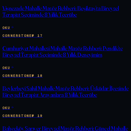
Vişnezade Mahalle Masöz Rehberi: Beşiktaş’ta Bireysel
Terapist Seçiminde 8 Yıllık Tecrübe
OKU
CORNERSTONE
№
17
Cumhuriyet Mahallesi Mahalle Masöz Rehberi: Pendik’te
Bireysel Terapist Seçiminde 8 Yıllık Deneyimim
OKU
CORNERSTONE
№
18
Beylerbeyi Sahil Mahalle Masöz Rehberi: Üsküdar İlçesinde
Bireysel Terapist Arayanlara 8 Yıllık Tecrübe
OKU
CORNERSTONE
№
19
Bahçeköy Sarıyer Bireysel Masöz Rehberi: Güncel Mahalle