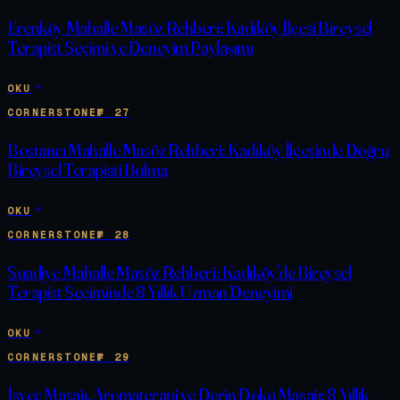
Erenköy Mahalle Masöz Rehberi: Kadıköy İlçesi Bireysel
Terapist Seçimi ve Deneyim Paylaşımı
OKU
CORNERSTONE
№
27
Bostancı Mahalle Masöz Rehberi: Kadıköy İlçesinde Doğru
Bireysel Terapisti Bulma
OKU
CORNERSTONE
№
28
Suadiye Mahalle Masöz Rehberi: Kadıköy'de Bireysel
Terapist Seçiminde 8 Yıllık Uzman Deneyimi
OKU
CORNERSTONE
№
29
İsveç Masajı, Aromaterapi ve Derin Doku Masajı: 8 Yıllık