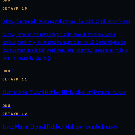
OKU
DETAY
№
10
Masaj Sırasında Konuşmalı mıyım: Sessizlik Etiketi ve Sınırı
Masaj masasına uzandığınızda en sık takılan soru:
konuşmalı mıyım, sussam ayıp olur mu? Sessizliğin de
konuşmanın da bir yeri var. İşte İstanbul seanslarında o
sınırın nerede çizildiği.
OKU
DETAY
№
11
Derin Doku Masajı Rehberi Bahçelievler | istanbulmasöz
OKU
DETAY
№
12
İsveç Masajı Detaylı Rehber Maltepe | istanbulmasöz