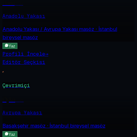
Banu
·
22
Anadolu Yakası
Anadolu Yakası / Avrupa Yakası
masöz · İstanbul
bireysel masöz
Yaz
Profili İncele
→
Editör Seçkisi
Çevrimiçi
Öykü
·
21
Avrupa Yakası
Başakşehir
masöz · İstanbul bireysel masöz
Yaz