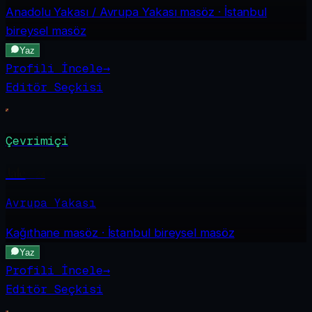
Anadolu Yakası / Avrupa Yakası
masöz · İstanbul
bireysel masöz
Yaz
Profili İncele
→
Editör Seçkisi
Çevrimiçi
Jale
·
24
Avrupa Yakası
Kağıthane
masöz · İstanbul bireysel masöz
Yaz
Profili İncele
→
Editör Seçkisi