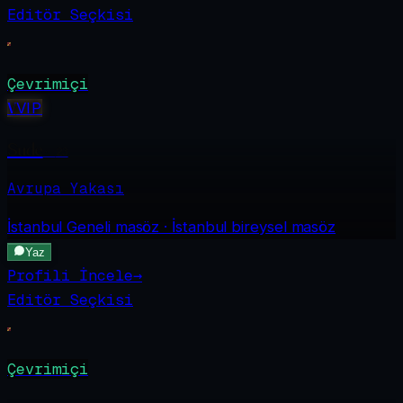
Editör Seçkisi
Çevrimiçi
V
VIP
Sude
·
23
Avrupa Yakası
İstanbul Geneli
masöz · İstanbul bireysel masöz
Yaz
Profili İncele
→
Editör Seçkisi
Çevrimiçi