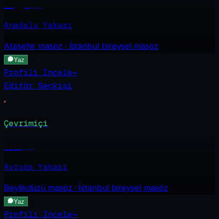
Duygu
·
22
Anadolu Yakası
Ataşehir
masöz · İstanbul bireysel masöz
Yaz
Profili İncele
→
Editör Seçkisi
Çevrimiçi
İnna
·
26
Avrupa Yakası
Beylikdüzü
masöz · İstanbul bireysel masöz
Yaz
Profili İncele
→