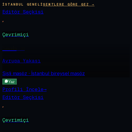
İSTANBUL GENELI
SEMTLERE GÖRE GEZ →
Editör Seçkisi
Çevrimiçi
Sueda
·
22
Avrupa Yakası
Şişli
masöz · İstanbul bireysel masöz
Yaz
Profili İncele
→
Editör Seçkisi
Çevrimiçi