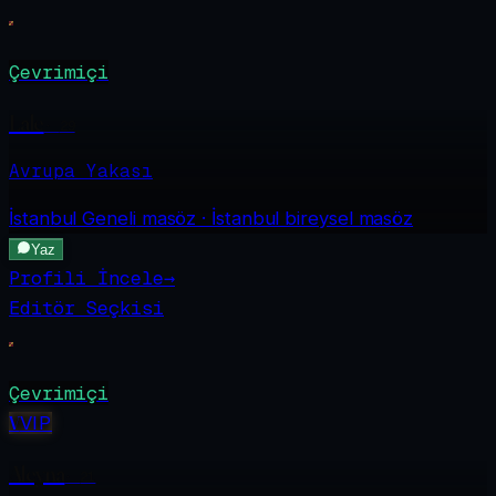
Çevrimiçi
Lale
·
29
Avrupa Yakası
İstanbul Geneli
masöz · İstanbul bireysel masöz
Yaz
Profili İncele
→
Editör Seçkisi
Çevrimiçi
V
VIP
Aleyna
·
21