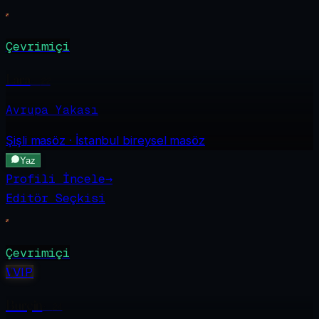
Çevrimiçi
Lara
·
22
Avrupa Yakası
Şişli
masöz · İstanbul bireysel masöz
Yaz
Profili İncele
→
Editör Seçkisi
Çevrimiçi
V
VIP
Burçin
·
24