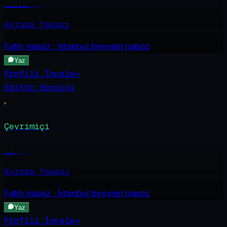
Hande
·
20
Avrupa Yakası
Fatih
masöz · İstanbul bireysel masöz
Yaz
Profili İncele
→
Editör Seçkisi
Çevrimiçi
Elif
·
30
Avrupa Yakası
Fatih
masöz · İstanbul bireysel masöz
Yaz
Profili İncele
→