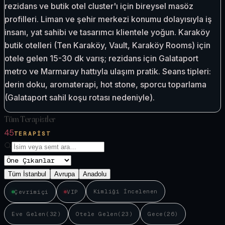
rezidans ve butik otel cluster'ı için bireysel masöz
profilleri. Liman ve şehir merkezi konumu dolayısıyla iş
insanı, yat sahibi ve tasarımcı klientele yoğun. Karaköy
butik otelleri (Ten Karaköy, Vault, Karaköy Rooms) için
otele gelen 15-30 dk varış; rezidans için Galataport
metro ve Marmaray hattıyla ulaşım pratik. Seans tipleri:
derin doku, aromaterapi, hot stone, sporcu toparlama
(Galataport sahil koşu rotası nedeniyle).
Tüm Terapistler
45
TERAPIST
Tüm İstanbul
Avrupa
Anadolu
Kimliği İncelenen
Çevrimiçi
VIP
Eve Gelen
(
32
)
Otele Gelen
(
23
)
Gece
(
26
)