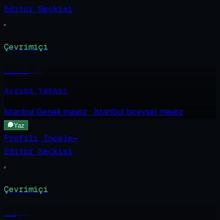
Editör Seçkisi
Çevrimiçi
Hande
·
25
Avrupa Yakası
İstanbul Geneli
masöz · İstanbul bireysel masöz
Yaz
Profili İncele
→
Editör Seçkisi
Çevrimiçi
Asli
·
26