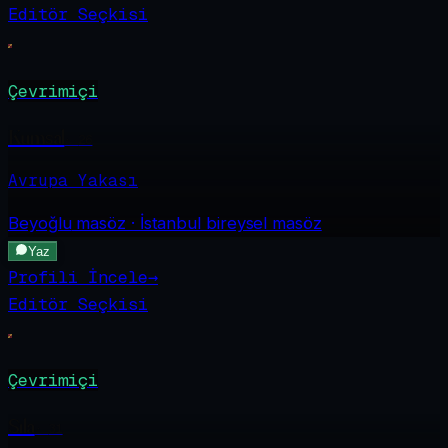
Editör Seçkisi
Çevrimiçi
Kumsal
·
26
Avrupa Yakası
Beyoğlu
masöz · İstanbul bireysel masöz
Yaz
Profili İncele
→
Editör Seçkisi
Çevrimiçi
Sıla
·
31