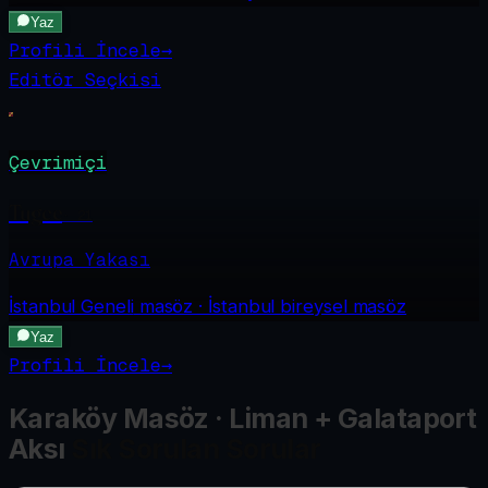
Yaz
Profili İncele
→
Editör Seçkisi
Çevrimiçi
Tugce
·
21
Avrupa Yakası
İstanbul Geneli
masöz · İstanbul bireysel masöz
Yaz
Profili İncele
→
Karaköy Masöz · Liman + Galataport
Aksı
Sık Sorulan Sorular