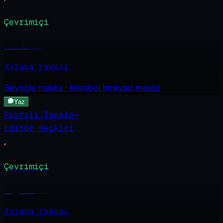
Çevrimiçi
Damla
·
24
Avrupa Yakası
Beyoğlu
masöz · İstanbul bireysel masöz
Yaz
Profili İncele
→
Editör Seçkisi
Çevrimiçi
Yağmur
·
31
Avrupa Yakası