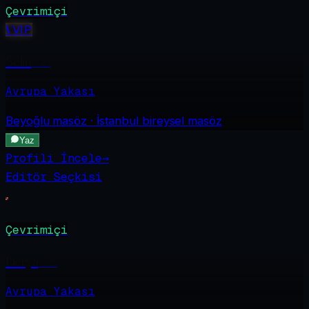
Çevrimiçi
V
VIP
Selin
·
23
Avrupa Yakası
Beyoğlu
masöz · İstanbul bireysel masöz
Yaz
Profili İncele
→
Editör Seçkisi
Çevrimiçi
Derya
·
25
Avrupa Yakası