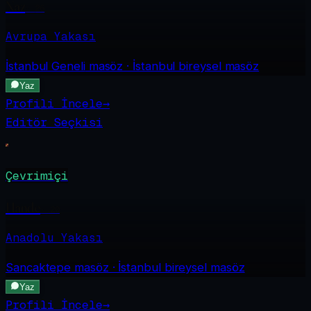
Naz
·
26
Avrupa Yakası
İstanbul Geneli
masöz · İstanbul bireysel masöz
Yaz
Profili İncele
→
Editör Seçkisi
Çevrimiçi
Hande
·
20
Anadolu Yakası
Sancaktepe
masöz · İstanbul bireysel masöz
Yaz
Profili İncele
→