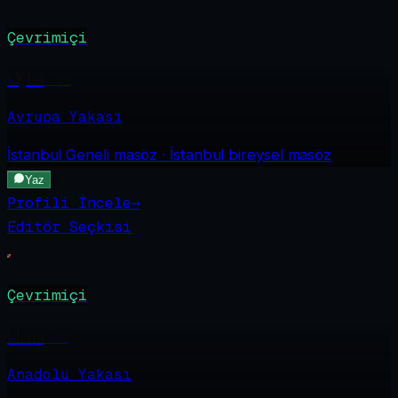
Çevrimiçi
Öykü
·
26
Avrupa Yakası
İstanbul Geneli
masöz · İstanbul bireysel masöz
Yaz
Profili İncele
→
Editör Seçkisi
Çevrimiçi
Elena
·
22
Anadolu Yakası