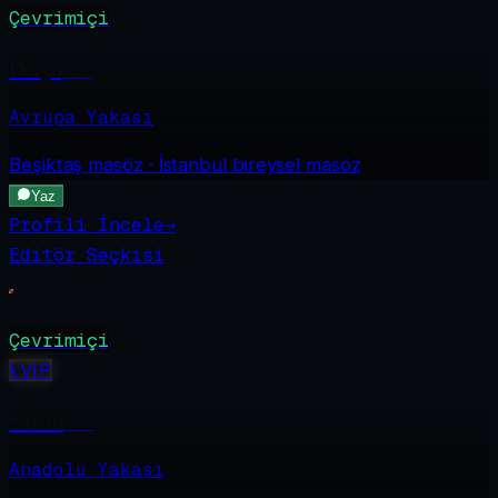
Çevrimiçi
Derya
·
22
Avrupa Yakası
Beşiktaş
masöz · İstanbul bireysel masöz
Yaz
Profili İncele
→
Editör Seçkisi
Çevrimiçi
V
VIP
Sinem
·
19
Anadolu Yakası