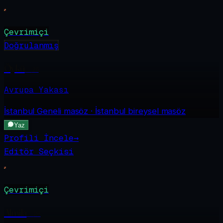
Çevrimiçi
Doğrulanmış
Öykü
·
26
Avrupa Yakası
İstanbul Geneli
masöz · İstanbul bireysel masöz
Yaz
Profili İncele
→
Editör Seçkisi
Çevrimiçi
Almila
·
26