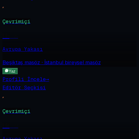
Çevrimiçi
Ela
·
25
Avrupa Yakası
Beşiktaş
masöz · İstanbul bireysel masöz
Yaz
Profili İncele
→
Editör Seçkisi
Çevrimiçi
Elif
·
24
Avrupa Yakası