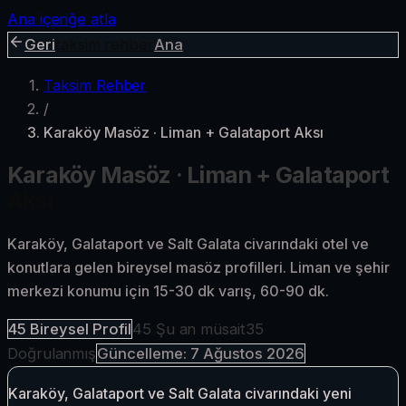
Ana içeriğe atla
Geri
taksim rehber
Ana
Taksim Rehber
/
Karaköy Masöz · Liman + Galataport Aksı
Karaköy Masöz · Liman + Galataport
Aksı
Karaköy, Galataport ve Salt Galata civarındaki otel ve
konutlara gelen bireysel masöz profilleri. Liman ve şehir
merkezi konumu için 15-30 dk varış, 60-90 dk.
45
Bireysel Profil
45
Şu an müsait
35
Doğrulanmış
Güncelleme:
7 Ağustos 2026
Karaköy, Galataport ve Salt Galata civarındaki yeni